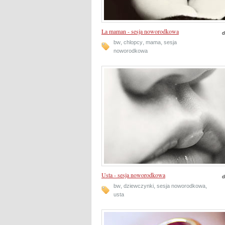
La maman - sesja noworodkowa
d
,
,
,
bw
chlopcy
mama
sesja
noworodkowa
Usta - sesja noworodkowa
d
,
,
,
bw
dziewczynki
sesja noworodkowa
usta