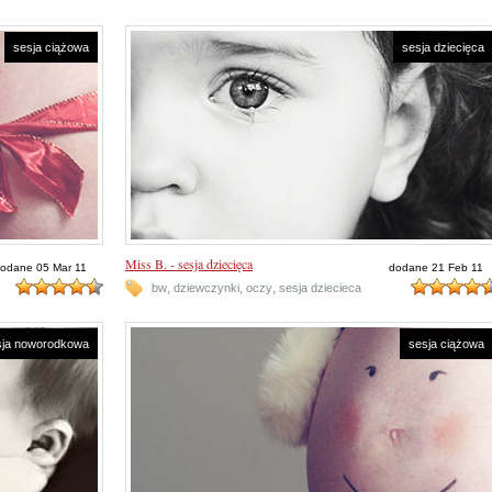
sesja ciążowa
sesja dziecięca
Miss B. - sesja dziecięca
odane 05 Mar 11
dodane 21 Feb 11
,
,
,
bw
dziewczynki
oczy
sesja dziecieca
sja noworodkowa
sesja ciążowa