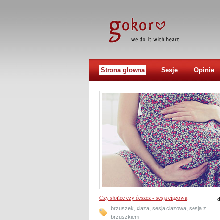
Strona glowna
Sesje
Opinie
Czy słońce czy deszcz - sesja ciążowa
d
,
,
,
brzuszek
ciaza
sesja ciazowa
sesja z
brzuszkiem