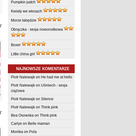
Pumpkin patch
Kwiaty we włosach
Morze łabędzie
Obrączka - sesja noworodkowa
Boxer
Little china girl
NAJNOWSZE KOMENTARZE
Piotr Nalewajk
on
He had me at hello
Piotr Nalewajk
on
Uśmiech - sesja
ciążowa
Piotr Nalewajk
on
Silence
Piotr Nalewajk
on
Think pink
Bea Osowska
on
Think pink
Carlye
on
Belle maman
Monika on
Pola