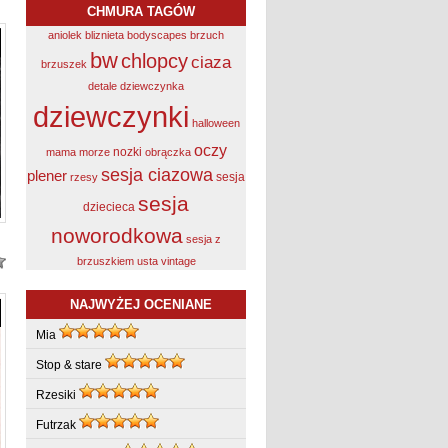
CHMURA TAGÓW
aniolek
bliznieta
bodyscapes
brzuch
bw
chlopcy
ciaza
brzuszek
detale
dziewczynka
dziewczynki
halloween
oczy
nozki
mama
morze
obrączka
sesja ciazowa
plener
sesja
rzesy
sesja
dziecieca
noworodkowa
sesja z
brzuszkiem
usta
vintage
NAJWYŻEJ OCENIANE
Mia
Stop & stare
Rzesiki
Futrzak