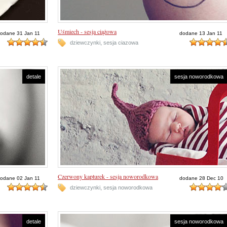
Uśmiech - sesja ciążowa
odane 31 Jan 11
dodane 13 Jan 11
,
dziewczynki
sesja ciazowa
detale
sesja noworodkowa
Czerwony kapturek - sesja noworodkowa
odane 02 Jan 11
dodane 28 Dec 10
,
dziewczynki
sesja noworodkowa
detale
sesja noworodkowa