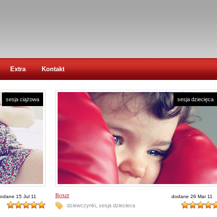
Extra
Kontakt
sesja ciążowa
sesja dziecięca
Boxer
odane 15 Jul 11
dodane 26 Mar 11
,
dziewczynki
sesja dziecieca