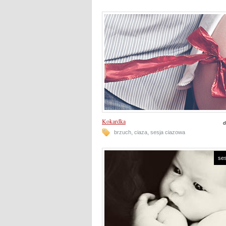
Kokardka
d
,
,
brzuch
ciaza
sesja ciazowa
se