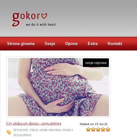
Strona glowna
Sesje
Opinie
Extra
Kontakt
sesja ciążowa
Czy słońce czy deszcz - sesja ciążowa
Added on 15 Jul 11
,
,
,
brzuszek
ciaza
sesja ciazowa
sesja z
brzuszkiem