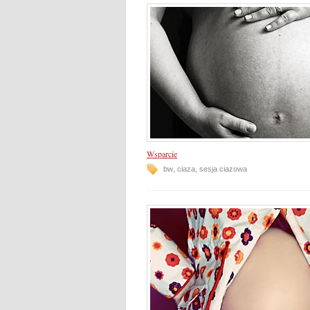
Wsparcie
,
,
bw
ciaza
sesja ciazowa