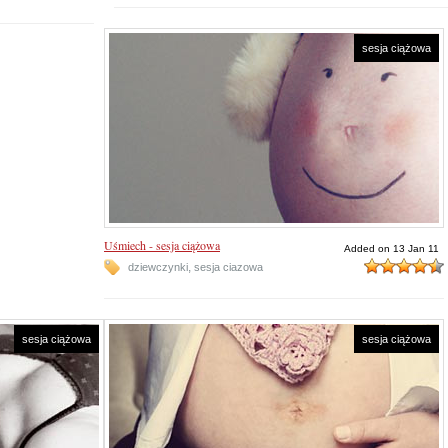
sesja ciążowa
Uśmiech - sesja ciążowa
Added on 13 Jan 11
,
dziewczynki
sesja ciazowa
sesja ciążowa
sesja ciążowa