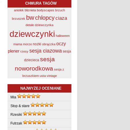
CHMURA TAGÓW
aniolek
bliznieta
bodyscapes
brzuch
bw
chlopcy
ciaza
brzuszek
detale
dziewczynka
dziewczynki
halloween
oczy
nozki
mama
morze
obrączka
sesja ciazowa
plener
sesja
rzesy
sesja
dziecieca
noworodkowa
sesja z
brzuszkiem
usta
vintage
NAJWYŻEJ OCENIANE
Mia
Stop & stare
Rzesiki
Futrzak