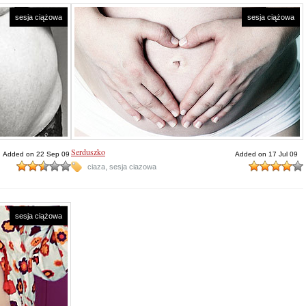
sesja ciążowa
sesja ciążowa
Serduszko
Added on 22 Sep 09
Added on 17 Jul 09
,
ciaza
sesja ciazowa
sesja ciążowa