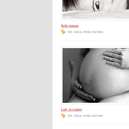
Belle maman
,
,
bw
ciaza
sesja ciazowa
Lady in waiting
,
,
bw
ciaza
sesja ciazowa