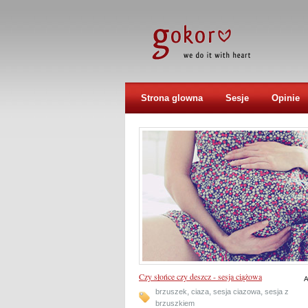
Strona glowna
Sesje
Opinie
Czy słońce czy deszcz - sesja ciążowa
A
,
,
,
brzuszek
ciaza
sesja ciazowa
sesja z
brzuszkiem