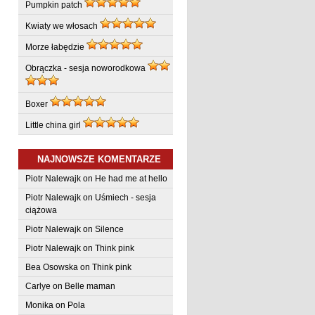
Pumpkin patch
Kwiaty we włosach
Morze łabędzie
Obrączka - sesja noworodkowa
Boxer
Little china girl
NAJNOWSZE KOMENTARZE
Piotr Nalewajk
on
He had me at hello
Piotr Nalewajk
on
Uśmiech - sesja
ciążowa
Piotr Nalewajk
on
Silence
Piotr Nalewajk
on
Think pink
Bea Osowska
on
Think pink
Carlye
on
Belle maman
Monika on
Pola