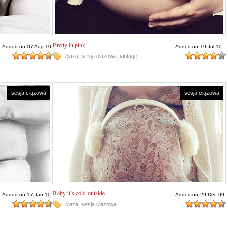
Pretty in pink
Added on 07 Aug 10
Added on 19 Jul 10
,
,
ciaza
sesja ciazowa
vintage
sesja ciążowa
sesja ciążowa
Baby it’s cold outside
Added on 17 Jan 10
Added on 29 Dec 09
,
ciaza
sesja ciazowa