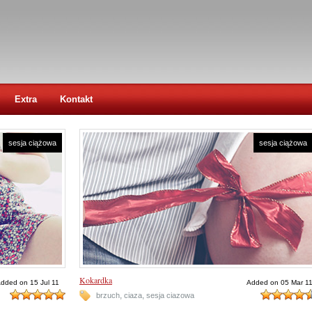
Extra
Kontakt
sesja ciążowa
sesja ciążowa
Kokardka
dded on 15 Jul 11
Added on 05 Mar 1
,
,
brzuch
ciaza
sesja ciazowa